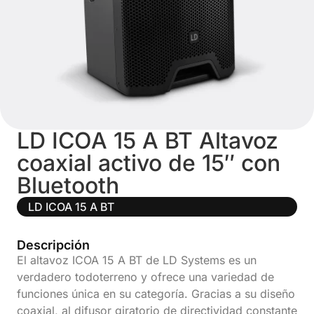
LD ICOA 15 A BT Altavoz
coaxial activo de 15″ con
Bluetooth
LD ICOA 15 A BT
Descripción
El altavoz ICOA 15 A BT de LD Systems es un
verdadero todoterreno y ofrece una variedad de
funciones única en su categoría. Gracias a su diseño
coaxial, al difusor giratorio de directividad constante