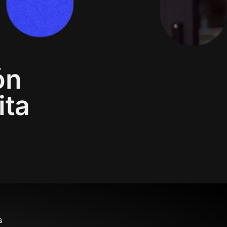
ón
ita
s