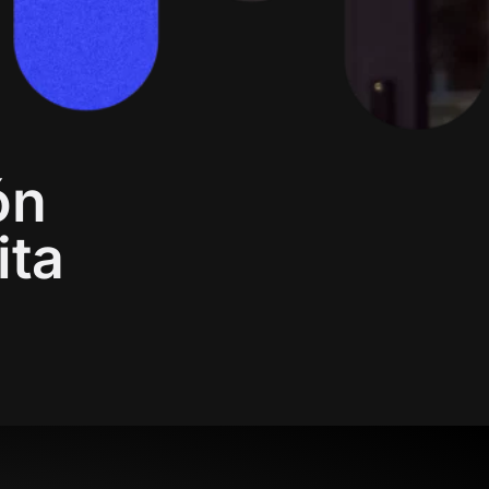
ón
ita