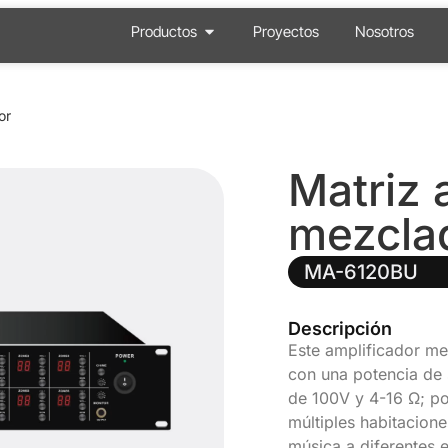
Productos
Proyectos
Nosotros
or
Matriz 
mezcla
MA-6120BU
Descripción
Este amplificador me
con una potencia de 
de 100V y 4-16 Ω; po
múltiples habitacione
música a diferentes 