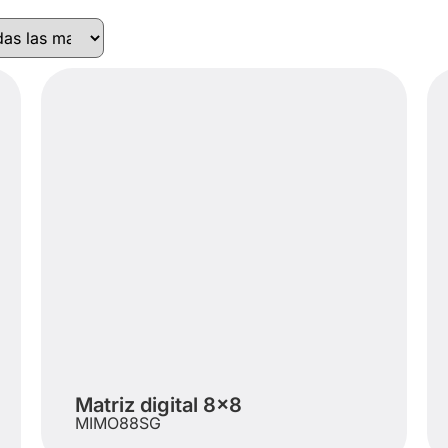
a
Matriz digital 8×8
MIMO88SG