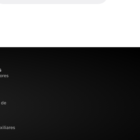
s
ores
s
 de
s
xiliares